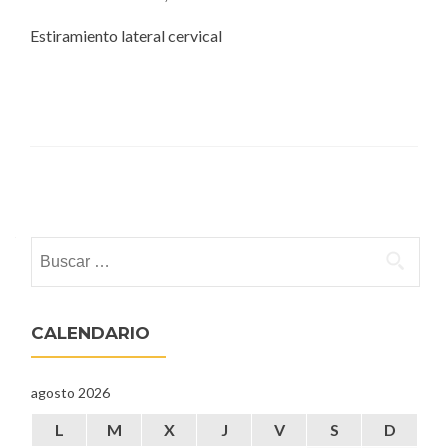
Estiramiento lateral cervical
Posts navigation
Buscar:
CALENDARIO
agosto 2026
L
M
X
J
V
S
D