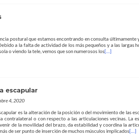
s
ncia postural que estamos encontrando en consulta últimamente
Debido a la falta de actividad de los más pequeños y a las largas h
ola o viendo la tele, vemos que son numerosos los
[…]
a escapular
mbre 4, 2020
scapular es la alteración de la posición o del movimiento de las es
a contralateral o con respecto a las articulaciones vecinas. La e
enir de la movilidad del brazo, da estabilidad y coordina la artic
ás de ser punto de inserción de muchos músculos implicados
[…]