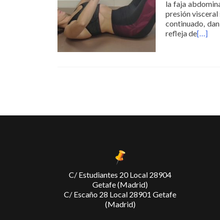
la faja abdomina
presión visceral
continuado, dan
refleja de
[…]
Posts navigation
C/ Estudiantes 20 Local 28904
Getafe (Madrid)
C/ Escaño 28 Local 28901 Getafe
(Madrid)