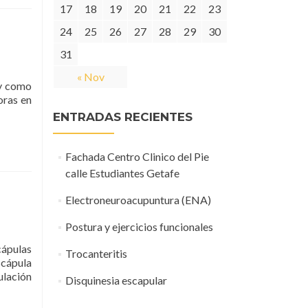
17
18
19
20
21
22
23
24
25
26
27
28
29
30
31
« Nov
 y como
oras en
ENTRADAS RECIENTES
Fachada Centro Clinico del Pie
calle Estudiantes Getafe
Electroneuroacupuntura (ENA)
Postura y ejercicios funcionales
cápulas
Trocanteritis
scápula
ulación
Disquinesia escapular