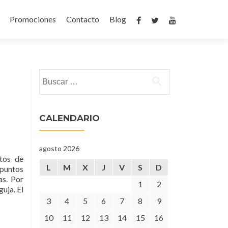
Promociones
Contacto
Blog
Buscar:
CALENDARIO
agosto 2026
ptos de
L
M
X
J
V
S
D
 puntos
as. Por
1
2
uja. El
3
4
5
6
7
8
9
10
11
12
13
14
15
16