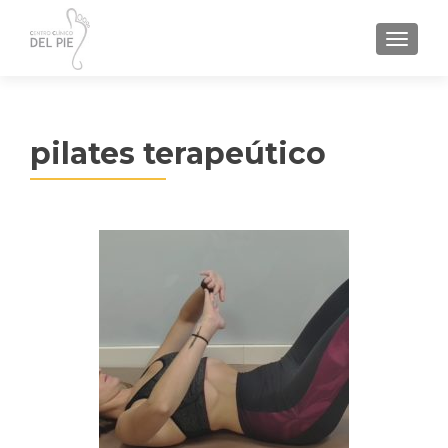
TOGGL
pilates terapeútico