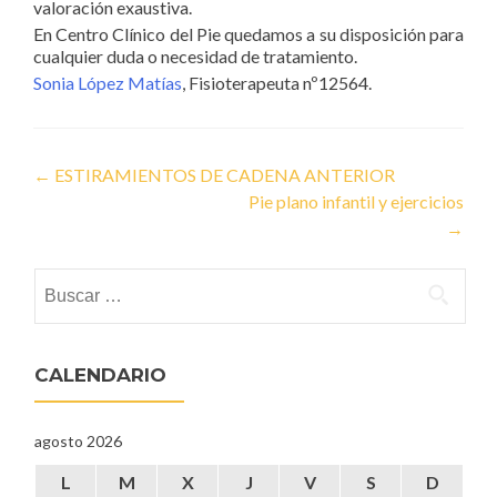
valoración exaustiva.
En Centro Clínico del Pie quedamos a su disposición para
cualquier duda o necesidad de tratamiento.
Sonia López Matías
, Fisioterapeuta nº12564.
Post navigation
←
ESTIRAMIENTOS DE CADENA ANTERIOR
Pie plano infantil y ejercicios
→
Buscar:
CALENDARIO
agosto 2026
L
M
X
J
V
S
D