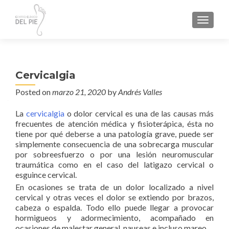
TOGGL
Cervicalgia
Posted on
marzo 21, 2020
by
Andrés Valles
La
cervicalgia
o dolor cervical es una de las causas más
frecuentes de atención médica y fisioterápica, ésta no
tiene por qué deberse a una patología grave, puede ser
simplemente consecuencia de una sobrecarga muscular
por sobreesfuerzo o por una lesión neuromuscular
traumática como en el caso del latigazo cervical o
esguince cervical.
En ocasiones se trata de un dolor localizado a nivel
cervical y otras veces el dolor se extiendo por brazos,
cabeza o espalda. Todo ello puede llegar a provocar
hormigueos y adormecimiento, acompañado en
ocasiones de malestar general, nauseas e incluso mareo.