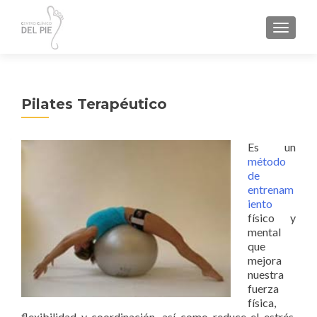
TOGGL
Pilates Terapéutico
Es un
método
de
entrenam
iento
físico y
mental
que
mejora
nuestra
fuerza
física,
flexibilidad y coordinación, así como reduce el estrés,