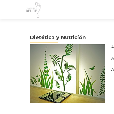
Dietética y Nutrición
A
A
A